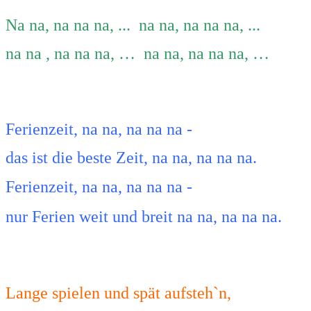
Na na, na na na, ... na na, na na na, ...
na na , na na na, … na na, na na na, …
Ferienzeit, na na, na na na -
das ist die beste Zeit, na na, na na na.
Ferienzeit, na na
,
na na na
-
nur Ferien weit und breit na
na, na na na.
Lange spielen und spät aufsteh`n,