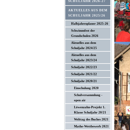
SCHULJAHR 2026-27
AKTUELLES AUS DEM
SCHULJAHR 2025/26
Halbjahresplaner 2025-26
Schwimmfest der
Grundschulen 2026
Aktuelles aus dem
Schuljahr 2024/25
Aktuelles aus dem
Schuljahr 2023/24
Schuljahr 2022/23
Schuljahr 2021/22
Schuljahr 2020/21
Einschulung 2020
Schulversammlung -
open air
Löwenzahn-Projekt 1.
Klasse Schuljahr 20/21
Welttag des Buches 2021
Mathe-Wettbewerb 2021