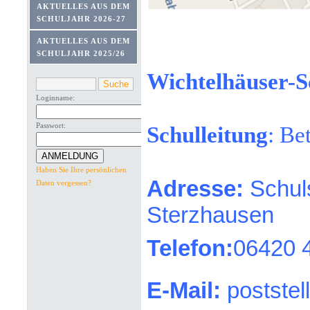
AKTUELLES AUS DEM
SCHULJAHR 2026-27
AKTUELLES AUS DEM
SCHULJAHR 2025/26
Wichtelhäuser-S
Loginname:
Passwort:
Schulleitung
: Be
Haben Sie Ihre persönlichen
Adresse:
Schuls
Daten vergessen?
Sterzhausen
Telefon:
06420 
E-Mail:
postste